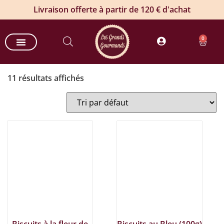
Livraison offerte à partir de 120 € d'achat
0
Nos paniers gourmands
Nos offres entreprises
Commande groupée de vin
Produits estivaux
11 résultats affichés