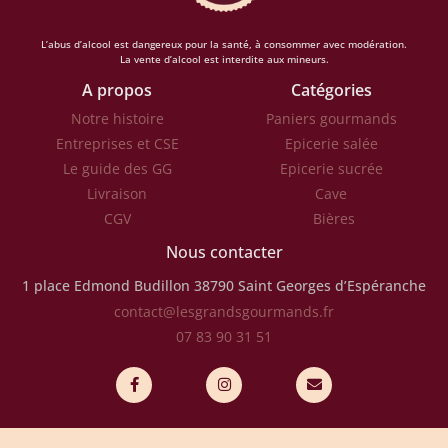
L’abus d’alcool est dangereux pour la santé, à consommer avec modération.
La vente d’alcool est interdite aux mineurs.
A propos
Catégories
Notre histoire
Paniers gourmands
Entreprises et CSE
Epicerie salée
Le guide des GG
Epicerie sucrée
Livraison
Cave
CGV
Bières
Nous contacter
1 place Edmond Budillon
38790 Saint Georges d’Espéranche
contact@lesgrandsgourmands.fr
07 83 90 31 51