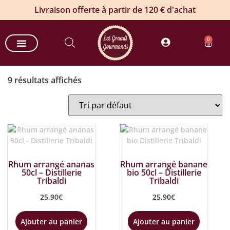
Livraison offerte à partir de 120 € d'achat
0
Nos paniers gourmands
Nos offres entreprises
Commande groupée de vin
Produits estivaux
9 résultats affichés
Rhum arrangé ananas
Rhum arrangé banane
50cl – Distillerie
bio 50cl – Distillerie
Tribaldi
Tribaldi
25,90
€
25,90
€
Ajouter au panier
Ajouter au panier