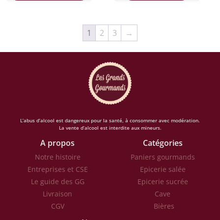
1
2
3
→
L’abus d’alcool est dangereux pour la santé, à consommer avec modération.
La vente d’alcool est interdite aux mineurs.
A propos
Catégories
Notre histoire
Paniers gourmands
Entreprises et CSE
Epicerie salée
Le guide des GG
Epicerie sucrée
Livraison
Cave
CGV
Bières