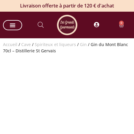
Livraison offerte à partir de 120 € d'achat
0
Nos paniers gourmands
Nos offres entreprises
Commande groupée de vin
Produits estivaux
Accueil
/
Cave
/
Spiriteux et liqueurs
/
Gin
/ Gin du Mont Blanc
70cl – Distillerie St Gervais