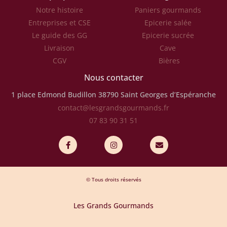
Notre histoire
Paniers gourmands
Entreprises et CSE
Epicerie salée
Le guide des GG
Epicerie sucrée
Livraison
Cave
CGV
Bières
Nous contacter
1 place Edmond Budillon
38790 Saint Georges d’Espéranche
contact@lesgrandsgourmands.fr
07 83 90 31 51
© Tous droits réservés
Les Grands Gourmands