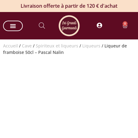
Livraison offerte à partir de 120 € d'achat
0
Nos paniers gourmands
Nos offres entreprises
Commande groupée de vin
Produits estivaux
Accueil
/
Cave
/
Spiriteux et liqueurs
/
Liqueurs
/ Liqueur de
framboise 50cl – Pascal Nalin