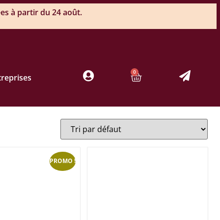
s à partir du 24 août.
0
treprises
PROMO !