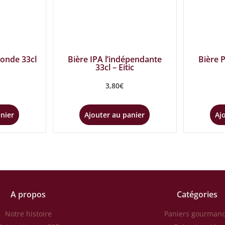
londe 33cl
Bière IPA l’indépendante
Bière P
33cl – Eitic
3,80
€
anier
Ajouter au panier
Aj
A propos
Catégories
Notre histoire
Paniers gourman