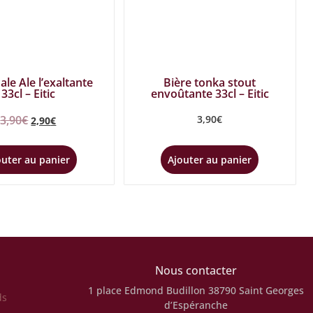
ale Ale l’exaltante
Bière tonka stout
33cl – Eitic
envoûtante 33cl – Eitic
3,90
€
3,90
€
2,90
€
outer au panier
Ajouter au panier
Nous contacter
1 place Edmond Budillon
38790 Saint Georges
ds
d’Espéranche