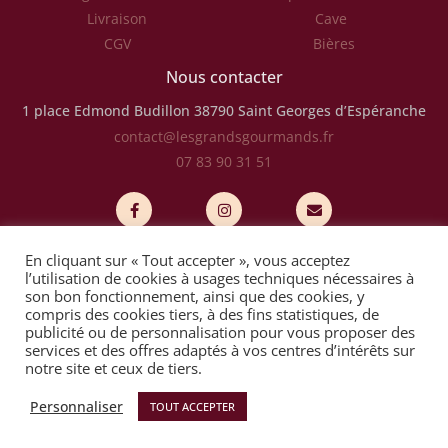
Livraison
Cave
CGV
Bières
Nous contacter
1 place Edmond Budillon
38790 Saint Georges d’Espéranche
contact@lesgrandsgourmands.fr
07 83 90 31 51
En cliquant sur « Tout accepter », vous acceptez
l’utilisation de cookies à usages techniques nécessaires à
© Tous droits réservés
son bon fonctionnement, ainsi que des cookies, y
compris des cookies tiers, à des fins statistiques, de
Les Grands Gourmands
publicité ou de personnalisation pour vous proposer des
services et des offres adaptés à vos centres d’intérêts sur
notre site et ceux de tiers.
Mentions légales
Personnaliser
TOUT ACCEPTER