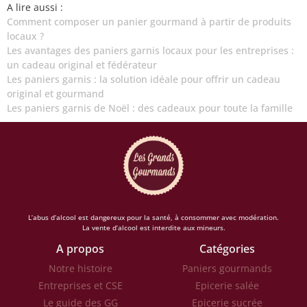
A lire aussi :
Comment composer un panier gourmand à partir de produits
locaux ?
Les avantages des paniers garnis locaux pour les entreprises :
un cadeau original et fédérateur
Les paniers garnis : la solution idéale pour offrir un cadeau
original et gourmand
Les paniers garnis de Noël : des cadeaux pour toute la famille
L’abus d’alcool est dangereux pour la santé, à consommer avec modération.
La vente d’alcool est interdite aux mineurs.
A propos
Catégories
Notre histoire
Paniers gourmands
Entreprises et CSE
Epicerie salée
Le guide des GG
Epicerie sucrée