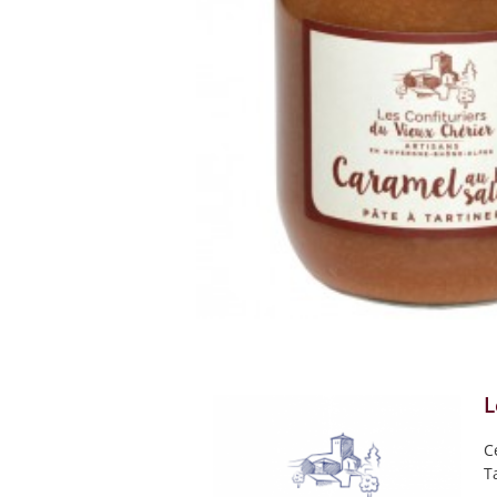
L
C
T