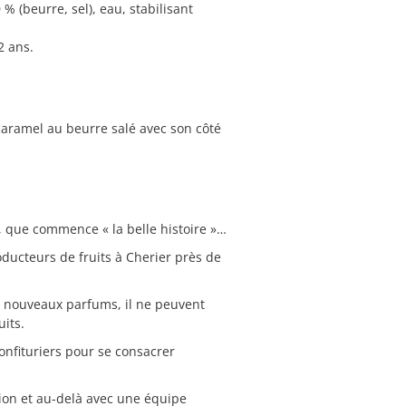
% (beurre, sel), eau, stabilisant
2 ans.
caramel au beurre salé avec son côté
, que commence « la belle histoire »…
oducteurs de fruits à Cherier près de
e nouveaux parfums, il ne peuvent
uits.
confituriers pour se consacrer
égion et au-delà avec une équipe