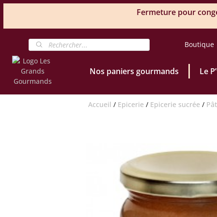
Fermeture pour congés
Boutique
Nos paniers gourmands
Le P
Accueil
/
Epicerie
/
Epicerie sucrée
/
Pât