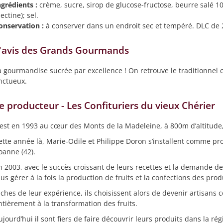
ngrédients :
crème, sucre, sirop de glucose-fructose, beurre salé 10 
ectine); sel.
onservation :
à conserver dans un endroit sec et tempéré. DLC de 
'avis des Grands Gourmands
a gourmandise sucrée par excellence ! On retrouve le traditionnel 
nctueux.
e producteur - Les Confituriers du vieux Chérier
’est en 1993 au cœur des Monts de la Madeleine, à 800m d’altitude
ette année là, Marie-Odile et Philippe Doron s’installent comme pr
oanne (42).
n 2003, avec le succès croissant de leurs recettes et la demande d
lus gérer à la fois la production de fruits et la confections des prod
iches de leur expérience, ils choisissent alors de devenir artisans 
ntièrement à la transformation des fruits.
ujourd’hui il sont fiers de faire découvrir leurs produits dans la r