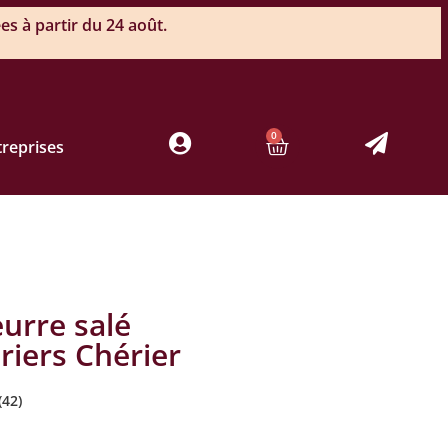
s à partir du 24 août.
0
treprises
urre salé
riers Chérier
(42)