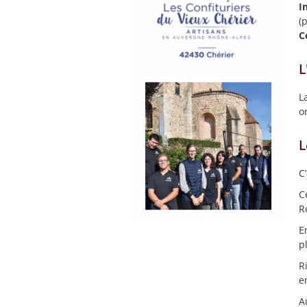
I
(p
C
L
L
o
L
C
C
R
E
p
R
e
A