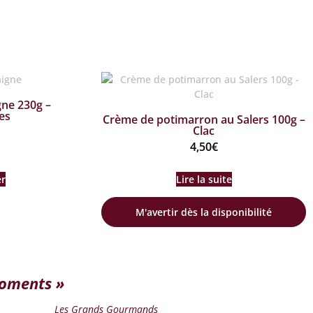
gne 230g –
es
Crème de potimarron au Salers 100g –
Clac
4,50
€
er
Lire la suite
M'avertir dès la disponibilité
moments »
Les Grands Gourmands