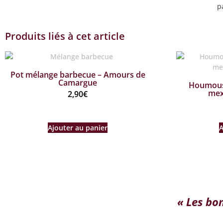
p
Produits liés à cet article
Pot mélange barbecue – Amours de
Camargue
Houmous 
mex
2,90
€
Ajouter au panier
A
« Les bo