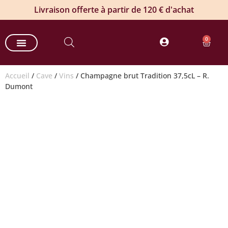
Livraison offerte à partir de 120 € d'achat
0
Nos paniers gourmands
Nos offres entreprises
Commande groupée de vin
Produits estivaux
Accueil
/
Cave
/
Vins
/ Champagne brut Tradition 37,5cL – R.
Dumont