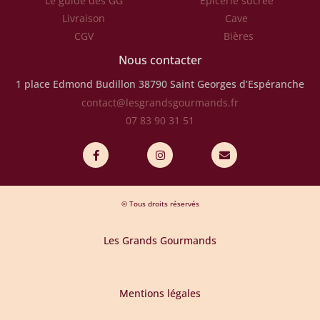
Le guide des GG
Epicerie sucrée
Livraison
Cave
CGV
Bières
Nous contacter
1 place Edmond Budillon
38790 Saint Georges d’Espéranche
contact@lesgrandsgourmands.fr
07 83 90 31 51
© Tous droits réservés
Les Grands Gourmands
Mentions légales