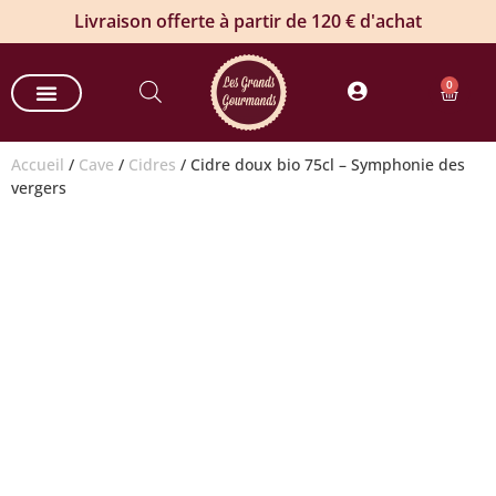
Livraison offerte à partir de 120 € d'achat
0
Nos paniers gourmands
Nos offres entreprises
Commande groupée de vin
Produits estivaux
Accueil
/
Cave
/
Cidres
/ Cidre doux bio 75cl – Symphonie des
vergers