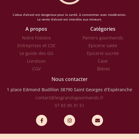
L’abus d’alcool est dangereux pour la santé, à consommer avec modération.
La vente d’alcool est interdite aux mineurs.
A propos
Catégories
Notre histoire
Paniers gourmands
Entreprises et CSE
Epicerie salée
Le guide des GG
Epicerie sucrée
Livraison
Cave
CGV
Bières
Nous contacter
1 place Edmond Budillon
38790 Saint Georges d’Espéranche
contact@lesgrandsgourmands.fr
07 83 90 31 51