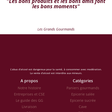
"Les bons produits et les bons amis font
les bons moments"
Les Grands Gourmands
L’abus d’alcool est dangereux pour la santé, à consommer avec modération.
La vente d’alcool est interdite aux mineurs.
A propos
Catégories
Notre histoire
Paniers gourmands
Entreprises et CSE
Epicerie salée
Le guide des GG
Epicerie sucrée
Livraison
Cave