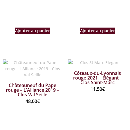
Côteaux-du-Lyonnais
rouge 2021 – Elégant –
Clos Saint-Marc
Châteauneuf du Pape
11,50
€
rouge – L’Alliance 2019 –
Clos Val Seille
48,00
€
Ajouter au panier
Ajouter au panier
« Les bons produits et les bons
amis font les bons moments »