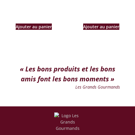
Les Grands Gourmands
L’abus d’alcool est dangereux pour la santé, à consommer avec modération.
La vente d’alcool est interdite aux mineurs.
A propos
Catégories
Notre histoire
Paniers gourmands
Entreprises et CSE
Epicerie salée
Le guide des GG
Epicerie sucrée
Livraison
Cave
CGV
Bières
Nous contacter
1 place Edmond Budillon
38790 Saint Georges d’Espéranche