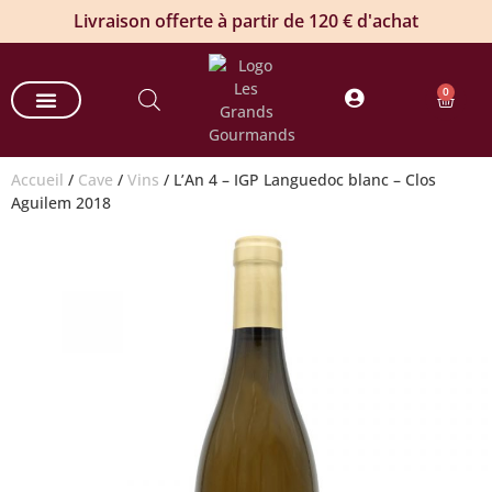
Livraison offerte à partir de 120 € d'achat
0
Nos paniers gourmands
Nos offres entreprises
Commande groupée de vin
Produits estivaux
Accueil
/
Cave
/
Vins
/ L’An 4 – IGP Languedoc blanc – Clos
Aguilem 2018