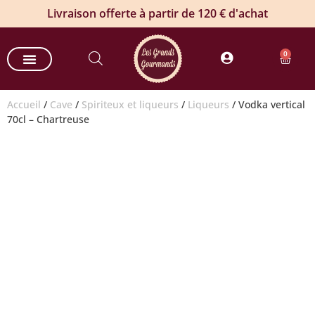
Livraison offerte à partir de 120 € d'achat
0
Nos paniers gourmands
Nos offres entreprises
Commande groupée de vin
Produits estivaux
Accueil
/
Cave
/
Spiriteux et liqueurs
/
Liqueurs
/ Vodka vertical
70cl – Chartreuse