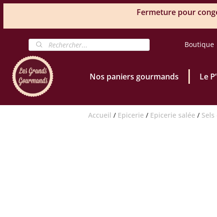
Fermeture pour congés
Boutique
Nos paniers gourmands
Le P
Accueil
/
Epicerie
/
Epicerie salée
/
Sels