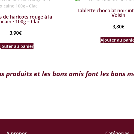
Tablette chocolat noir in
Voisin
de haricots rouge à la
icaine 100g – Clac
3,80
€
3,90
€
Ajouter au pani
jouter au panier
ns produits et les bons amis font les bons 
A propos
Catégories