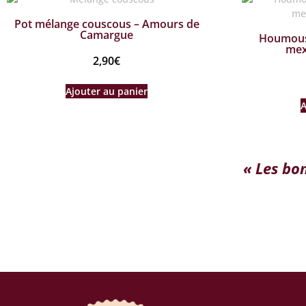
Pot mélange couscous – Amours de
Camargue
Houmous 
mex
2,90
€
Ajouter au panier
A
« Les bo