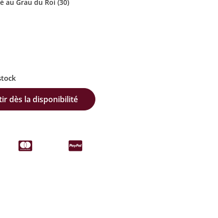
é au Grau du Roi (30)
stock
ir dès la disponibilité