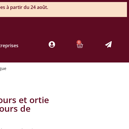
s à partir du 24 août.
0
treprises
rgue
 ours et ortie
ours de