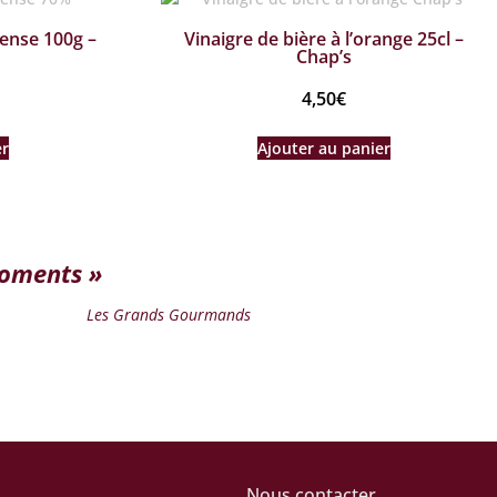
tense 100g –
Vinaigre de bière à l’orange 25cl –
Chap’s
4,50
€
er
Ajouter au panier
moments »
Les Grands Gourmands
Nous contacter