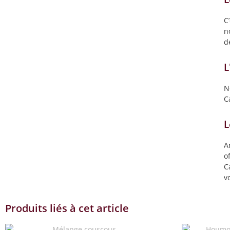
C
n
d
L
N
C
L
A
o
C
v
Produits liés à cet article