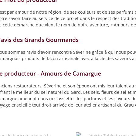
’est par amour de notre région, de ses couleurs et de ses parfums
otre savoir faire au service de ce projet dans le respect des tradit
e cette démarche que vient le nom de notre aventure, « Amours d
'avis des Grands Gourmands
ous sommes ravis d’avoir rencontré Séverine grâce à qui nous pouv
amarguais produits de façon artisanale avec à la clé des saveurs au
e producteur - Amours de Camargue
nciens restaurateurs, Séverine et son époux ont mis leur talent au
ffrant le meilleur du sel naturel du Gard. Les sels, fleurs de sel e
amargue amènent dans nos assiettes les parfums et les saveurs de
oyage ensoleillé tout droit arrivée de leur atelier artisanal du Grau 